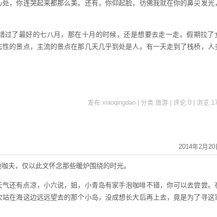
心处，你连哭起来都那么美。还有，你仰起脸，彷佛我就在你的鼻尖发光
错过了最好的七八月，那在十月的时候，还是想要去走一走。假期拉了
志性的景点，主流的景点在那几天几乎到处是人。有一天走到了栈桥，人
发布:xiaoqingdao | 分类:旅游 | 评论:0 | 浏览:
1
2014年2月20
地咖夫，仅以此文怀念那些暖炉围绕的时光。
天气还有点凉，小六说，姐，小青岛有家手泡咖啡不错，你可以去尝尝。
次站在海这边远远望去的那个小岛，没成想长大后再上去，竟是为了寻这