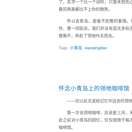
了，名字一个比一个动听，只是未到伤
春风再美都比不上你的微笑。
所以去青岛，是毫不犹豫的事情。
伴，便一同前去。我们并没有逛太多标
便离开，奔赴了领地咔夫而去。
Tags:
小青岛
xiaoqingdao
怀念小青岛上的领地咖啡馆
——仅以此文送给记忆中远去的领
第一次去领地咖啡，应该是三月，
此之前对小青岛的回忆，仅仅就限于每
咖啡馆。