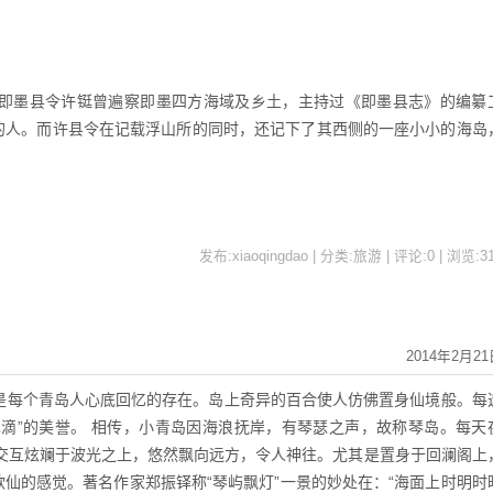
即墨县令许铤曾遍察即墨四方海域及乡土，主持过《即墨县志》的编纂
的人。而许县令在记载浮山所的同时，还记下了其西侧的一座小小的海岛
发布:xiaoqingdao | 分类:旅游 | 评论:0 | 浏览:
3
2014年2月21
每个青岛人心底回忆的存在。岛上奇异的百合使人仿佛置身仙境般。每
翠滴”的美誉。 相传，小青岛因海浪抚岸，有琴瑟之声，故称琴岛。每天
，交互炫斓于波光之上，悠然飘向远方，令人神往。尤其是置身于回澜阁上
仙的感觉。著名作家郑振铎称“琴屿飘灯”一景的妙处在：“海面上时明时