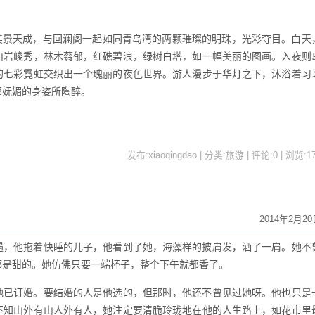
景天成，与回澜阁一起如同青岛湾的两颗璀璨的明珠，光彩夺目。白天
山岩峻秀，林木蓊郁，红礁碧浪，绿树白塔，如一幅美丽的图画。入夜则
的七彩霓虹交织出一个瑰丽的夜色世界。游人漫步于华灯之下，沐浴着习
那妩媚的身姿所陶醉。
发布:xiaoqingdao | 分类:旅游 | 评论:0 | 浏览:
1
2014年2月20
遇，他拖着快睡的儿子，他看到了她，海藻样的披肩发，洒了一肩。她不
都是甜的。她仿佛只要一端杯子，整个下午就都香了。
他已订婚。要结婚的人是他选的，但那时，他还不曾见过她呀。他也只是
不知山外有山人外有人，她注定要清脆玲珑地在他的人生路上，如花市里