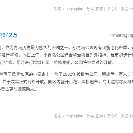
发布:xiaoqingdao | 分类:旅游 | 评论:0 | 浏览:
6
642万
2014年2月20
，作为青岛历史最为悠久的公园之一，小青岛公园现有设施老化严重，
需进行整修。昨日上午，小青岛公园综合整治项目对外招标，我市初步计
进行维修，同时进行增绿补绿。维修期间，公园将继续对外开放。
坐落于风景如画的小青岛上，曾于1932年被辟为公园，解放后一直未向
园，并于次年正式对外开放。园区内盛开百花，黑松遍布，岛上建有琴女雕
小青岛更加妩媚动人。
发布:xiaoqingdao | 分类:旅游 | 评论:0 | 浏览:
1