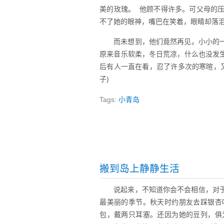
美的玫瑰。 他顾不得许多。可父母的
不了她的眼神，嘴巴在笑着，眼睛却落
而未想到，他们竟然再见。小小的
原来音乐软柔，冬日荒凉，什么也没发
后有人一直在看，忍了许多次的寒暄，
子)
Tags:
小青岛
搬到岛上静静生活
说起来，不知道你会不会相信，对
最美丽的季节。秋天时约朋友去踩银杏
包，戴两只耳塞。还因为她的豆列，俱