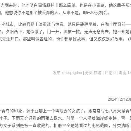
压力到来时，他才明白事情原并非那么简单。也是在小青岛，他这辈子都
泪。他想说你不是那个被丢弃的人，从来不是，却已经没机会。
一座城市，比较容易上演重逢与惊喜。她只是静静坐着，在咖啡厅窗前—
生。夕阳西下，她似饿了，门一开，黑裙一掀，无声无息离去。她不知她
又无法开口。那些叫做曾经的，也许都是好故事，但又仅仅是好故事。 (
发布:xiaoqingdao | 分类:旅游 | 评论:0 | 浏览:
1
2014年2月20
于青岛的印象，源于豆瓣上一个叫眠去的女孩子。她常常写七八月天是青
叶子。下雨天穿好看的雨靴去踩水。时常一个人沿着海岸线走路，背一
为女子系列是被一直收藏的。相册里全是她看过的电影截图，分类清晰