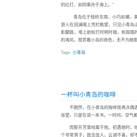
的红灯，如同乘舟于海上。”
青岛位于栈桥东南，小巧如螺，美
游人在回澜阁上凭栏眺望，只见小青岛
影朦胧，塔上航标灯时明时暗，和周围
的海风，观赏着小岛的夜色，无不为她
Tags:
小青岛
一杯叫小青岛的咖啡
不期然，在小青岛的咖啡馆再次偶
张望，只是在读一本书。一时间，空气
而那芬芳曾经属于他。初遇她时，
个寻常男子，既见佳人，云胡不喜，却