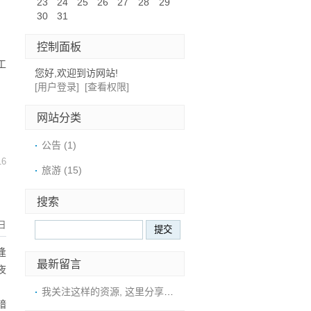
23
24
25
26
27
28
29
30
31
控制面板
工
您好,欢迎到访网站!
，
[用户登录]
[查看权限]
网站分类
公告
(1)
16
旅游
(15)
搜索
日
逢
最新留言
夜
，
我关注这样的资源, 这里分享真实经验。这
暗