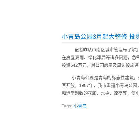
小青岛公园3月起大整修 投资
记者昨从市南区城市管理局了解到
在房屋漏雨、绿化滞后等诸多问题，急
投资642万元，对公园房屋及周边设施
小青岛公园是青岛的标志性建筑，
客开放。1987年，我市重建小青岛公
和造型别致的花廊、水榭、凉亭等，使
Tags:
小青岛