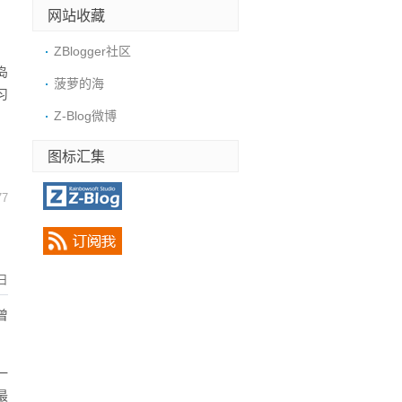
网站收藏
，
ZBlogger社区
岛
菠萝的海
习
Z-Blog微博
图标汇集
77
日
曾
一
最