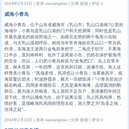
2014年2月15日 | 发布:xiaoqingdao | 分类:旅游 | 评论:1
威海小青岛
威海小青岛，位于山东省威海市（乳山市）乳山口港南7公里的
海域中，小青岛是乳山口港的门户和天然屏障，同时也是乳山
市最负盛名的旅游胜地之一。由南北走势的两个龟形小岛组
成，与大乳山遥相呼应。相传当年常有海妖在乳山口一带兴风
作浪，东海龙王派两只金龟前来把守，二龟忠于职守，不离海
口半步，直到寿终时，化作了这两座小岛，仍然在保护着海湾
的安全，所以，人们把小青岛称其为“金龟把口”。岛上百草丰
茂，林木苍翠，一年四季，这里风和日丽，波澜不惊。有人这
样赞美小青岛：“真哉多情，风浪也让小青岛；当雾敛风平，戏
海双鳌出碧水；时波静霞赤，横天一岛锁惊涛！”小青岛皆由沙
砾岩构成，四周多奇礁怪石，尤其是满布海滩、晶莹圆润的鹅
卵石，最为游人所称道。岛上居民不足百户，系清康熙年间迁
居于此，世代以捕鱼为生，由于远离尘嚣，岛上民风纯厚，热
情好客，是领略渔民风情的理想去处，游人赞之为“岛圣之地，
佳境之处”…
2014年2月15日 | 发布:xiaoqingdao | 分类:旅游 | 评论:0