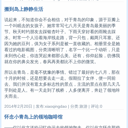
搬到岛上静静生活
说起来，不知道你会不会相信，对于青岛的印象，源于豆瓣上
一个叫眠去的女孩子。她常常写七八月天是青岛最美丽的季
节。秋天时约朋友去踩银杏叶子。下雨天穿好看的雨靴去踩
水。时常一个人沿着海岸线走路，背一只包，戴两只耳塞。还
因为她的豆列，俱为女子系列是被一直收藏的。相册里全是她
看过的电影截图，分类清晰明了，名字一个比一个动听，只是
未到伤心处，你连哭起来都那么美。还有，你仰起脸，彷佛我
就在你的鼻尖发光，春风再美都比不上你的微笑。
所以去青岛，是毫不犹豫的事情。错过了最好的七八月，那在
十月的时候，还是想要去走一走。假期拉了女伴，便一同前
去。我们并没有逛太多标志性的景点，主流的景点在那几天几
乎到处是人。有一天走到了栈桥，人多便离开，奔赴了领地咔
夫而去。
2014年2月20日 | 发布:xiaoqingdao | 分类:旅游 | 评论:0
怀念小青岛上的领地咖啡馆
——仅以此文送给记忆中远去的领地咖夫，仅以此文怀念那些