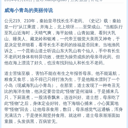
威海小青岛的美丽传说
公元219、210年，秦始皇寻找长生不老药。《史记》载：秦始
皇一行“从江乘渡，并海上，北上琅玡……至荣成山。”当船队行
至乳山近海时，天晴气爽，海平如镜，山青如黛。看到大乳
山、睡美人、藏龙岭和银滩，一代帝王顿觉大美而又神奇，于
是决定登岸细看，看寻长生不老药的徐福是否回来。当地渔民
诉之，一个昆嵛山道士听说山东大乳山有个仙人，手中有长生
不老药对身体有特异功效，便想为操劳成疾的母亲寻此药。但
他在海上漂流了好久，也没有找到仙人和长生不老药。
道士苦恼至极， 害怕不能在有生之年报答母亲。他不能返航，
粮食又食尽，迫不得已只得打渔为生，于是他顺水漂到了一个
小岛（现威海乳山小青岛）。在那里，道士发现了一种奇丑无
比的海洋生物，他决定要尝尝此“怪物”是何滋味，于是捕来几
只，下厨蒸煮，一股清香飘来，连连叫好。道士想，母亲吃了
此“怪物”之后，身体定会好转。他下海细心捕来，小心翼翼地
带“怪物”回去，让他母亲食用，数日，母亲感觉气运通畅，浑身
充满活力，于是便长期坚持食用。就这样，道士母亲渐渐面如
童颜，头发俱黑，百病皆无。