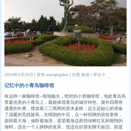
2014年2月15日 | 发布:xiaoqingdao | 分类:旅游 | 评论:0
记忆中的小青岛咖啡馆
有这样一家咖啡馆--领地咖夫，绝对的小资咖啡馆，地处青岛风
景最优美的小青岛上，最能体现青岛的城市特色。屋外四周有
通透的长廊，摆放着三三两两的原木桌椅，店主还贴心的准备
了温暖的毛线披风，在晴朗的午后，点一杯招牌的缤纷拿铁，
面朝着大海，倾听着海浪，遥望着海边那些绿树红瓦和翱翔的
海鸥，适合一个人静静的发呆，也适合好朋友聊天叙旧。那是