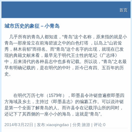
首页
城市历史的象征－小青岛
几乎所有的青岛人都知道，“青岛”这个名称，原来指的就是小
青岛—那座耸立在前海碧波之中的白色灯塔 ，以岛上“山岩耸
秀，林木蓊郁”而得名。而“青岛”这个名字的出现，就现在已发
现的典籍文献来看，最早见于明代王士性的笔记《广志绎》
中，后来清代的各种县志中也多有记载。所以说，“青岛”之名最
早有明确记载的，是在明代的中叶，距今已有四、五百年的历
史。
在明代万历七年（1579年），即墨县令许铤曾遍察即墨四
方海域及乡土，主持过《即墨县志》的编纂工作。可以说许铤
是第一个全面了解青岛的人。而许县令在记载浮山所的同时，
还记下了其西侧的一座小小的海岛，这就是“青岛”。
2014年3月22日 | 发布:xiaoqingdao | 分类:旅游 | 评论:0