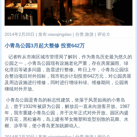
2014年2月20日 | 发布:xiaoqingdao | 分类:旅游 | 评论:0
小青岛公园3月起大整修 投资642万
记者昨从市南区城市管理局了解到，作为青岛历史最为悠久的
公园之一，小青岛公园现有设施老化严重，存在房屋漏雨、绿
化滞后等诸多问题，急需进行整修。昨日上午，小青岛公园综
合整治项目对外招标，我市初步计划投资642万元，对公园房屋
及周边设施进行维修，同时进行增绿补绿。维修期间，公园将
继续对外开放。
小青岛公园是青岛的标志性建筑，坐落于风景如画的小青岛
上，曾于1932年被辟为公园，解放后一直未向游客开放。1987
年，我市重建小青岛公园，并于次年正式对外开放。园区内盛
开百花，黑松遍布，岛上建有琴女雕塑和造型别致的花廊、水
榭、凉亭等，使小青岛更加妩媚动人。
2014年2月20日 | 发布:xiaoqingdao | 分类:旅游 | 评论:0