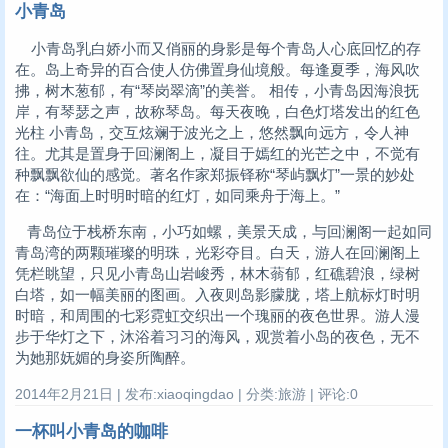
小青岛
小青岛乳白娇小而又俏丽的身影是每个青岛人心底回忆的存
在。岛上奇异的百合使人仿佛置身仙境般。每逢夏季，海风吹
拂，树木葱郁，有“琴岗翠滴”的美誉。 相传，小青岛因海浪抚
岸，有琴瑟之声，故称琴岛。每天夜晚，白色灯塔发出的红色
光柱 小青岛，交互炫斓于波光之上，悠然飘向远方，令人神
往。尤其是置身于回澜阁上，凝目于嫣红的光芒之中，不觉有
种飘飘欲仙的感觉。著名作家郑振铎称“琴屿飘灯”一景的妙处
在：“海面上时明时暗的红灯，如同乘舟于海上。”
青岛位于栈桥东南，小巧如螺，美景天成，与回澜阁一起如同
青岛湾的两颗璀璨的明珠，光彩夺目。白天，游人在回澜阁上
凭栏眺望，只见小青岛山岩峻秀，林木蓊郁，红礁碧浪，绿树
白塔，如一幅美丽的图画。入夜则岛影朦胧，塔上航标灯时明
时暗，和周围的七彩霓虹交织出一个瑰丽的夜色世界。游人漫
步于华灯之下，沐浴着习习的海风，观赏着小岛的夜色，无不
为她那妩媚的身姿所陶醉。
2014年2月21日 | 发布:xiaoqingdao | 分类:旅游 | 评论:0
一杯叫小青岛的咖啡