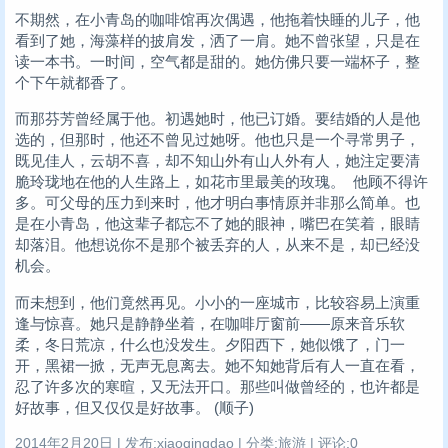
不期然，在小青岛的咖啡馆再次偶遇，他拖着快睡的儿子，他
看到了她，海藻样的披肩发，洒了一肩。她不曾张望，只是在
读一本书。一时间，空气都是甜的。她仿佛只要一端杯子，整
个下午就都香了。
而那芬芳曾经属于他。初遇她时，他已订婚。要结婚的人是他
选的，但那时，他还不曾见过她呀。他也只是一个寻常男子，
既见佳人，云胡不喜，却不知山外有山人外有人，她注定要清
脆玲珑地在他的人生路上，如花市里最美的玫瑰。 他顾不得许
多。可父母的压力到来时，他才明白事情原并非那么简单。也
是在小青岛，他这辈子都忘不了她的眼神，嘴巴在笑着，眼睛
却落泪。他想说你不是那个被丢弃的人，从来不是，却已经没
机会。
而未想到，他们竟然再见。小小的一座城市，比较容易上演重
逢与惊喜。她只是静静坐着，在咖啡厅窗前——原来音乐软
柔，冬日荒凉，什么也没发生。夕阳西下，她似饿了，门一
开，黑裙一掀，无声无息离去。她不知她背后有人一直在看，
忍了许多次的寒暄，又无法开口。那些叫做曾经的，也许都是
好故事，但又仅仅是好故事。 (顺子)
2014年2月20日 | 发布:xiaoqingdao | 分类:旅游 | 评论:0